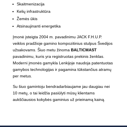
Skaitmenizacija
Kelių infrastruktūra
Žemės ūkis
Atsinaujinanti energetika
Įmonė įsteigta 2004 m. pavadinimu JACK F.H.U.P.
veiklos pradžioje gamino kompozitinius stulpus Švedijos
užsakovams. Šiuo metu žinoma
BALTICMAST
pavadinimu, kuris yra registruotas prekinis ženklas.
Moderni įmonės gamykla Lenkijoje naudoja patentuotas
gamybos technologijas ir pagamina tūkstančius atramų
per metus.
Su šiuo gamintoju bendradarbiaujame jau daugiau nei
10 metų, o tai leidžia pasiūlyti mūsų klientams
aukščiausios kokybės gaminius už prieinamą kainą.