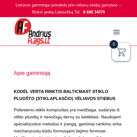
Lietuvos gamintojai prisideda prie vėliavų stiebų gamybos –
Rinkis prekę Lietuvišką Tel.:
8 688 34070
0
Apie gamintoją
KODĖL VERTA RINKTIS BALTICMAST STIKLO
PLUOŠTO (STIKLAPLASČIO) VĖLIAVOS STIEBUS
Poliesterio-stiklo kompozitas yra medžiaga, sudaryta iš
stiklo pluoštų ir nesočiųjų dervų su kietikliais. Naudojant
specializuotus metodus ir įrangą, gaminiai rankiniu arba
mechanizuotu būdu formuojami liejimo formose.