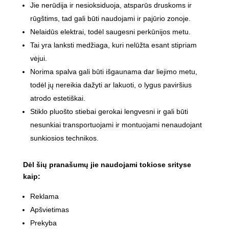
Jie nerūdija ir nesioksiduoja, atsparūs druskoms ir
rūgštims, tad gali būti naudojami ir pajūrio zonoje.
Nelaidūs elektrai, todėl saugesni perkūnijos metu.
Tai yra lanksti medžiaga, kuri nelūžta esant stipriam
vėjui.
Norima spalva gali būti išgaunama dar liejimo metu,
todėl jų nereikia dažyti ar lakuoti, o lygus paviršius
atrodo estetiškai.
Stiklo pluošto stiebai gerokai lengvesni ir gali būti
nesunkiai transportuojami ir montuojami nenaudojant
sunkiosios technikos.
Dėl šių pranašumų jie naudojami tokiose srityse
kaip:
Reklama
Apšvietimas
Prekyba