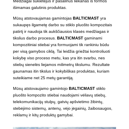
Medžiagai sukietėjus ir pašalinus liekanas iš formos
išimamas galutinis produktas.
Mūsų atstovaujamas gamintojas
BALTICMAST
yra
sukaupęs ilgametę darbo su stiklo pluošto kompozitais
patirtį ir naudoja tik aukščiausios klasės medžiagas ir
tikslius darbo procesus.
BALTICMAST
gaminami
kompozitiniai stiebai yra formuojami tik rankiniu būdu
per visą gamybos ciklą. Tai leidžia griežtai kontroliuoti
kokybę viso proceso metu, kas yra itin svarbu, nes
stiebų sienelės liejamos milimetrų tikslumu. Rezultate
gaunamas itin tikslus ir kokybiškas produktas, kuriam
suteikiame net 25 metų garantiją.
Mūsų atstovaujamo gamintojo
BALTICMAST
stiklo
pluošto kompozito stiebai naudojami vėliavų stiebų,
telekomunikacijų stulpų, gatvių apšvietimo žibintų,
stebėjimo sistemų, antenų, vėjo jėgainių, žaibosaugos,
reklamų ir kitų produktų gamybai.