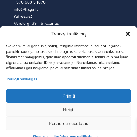
+370 688 34070
info@flags.lt
Adresas:
Verslo g. 39 - 5 Kaunas
Tvarkyti sutikimą
DARBO LAIKAS
Siekdami teikti geriausią patirtį, įrenginio informacijai saugoti ir (arba)
pasiekti naudojame tokias technologijas kaip slapukus. Jei sutiksime su
Pirmadienį-Penktadienį : 9:00-17:00
šiomis technologijomis, galėsime apdoroti duomenis, tokius kaip naršymo
Šeštadienį-Sekmadienį : nedirbame
elgsena arba unikalūs ID šioje svetainėje. Nesutikimas arba sutikimo
atšaukimas gali neigiamai paveikti tam tikras funkcijas ir funkcijas.
Oficialus Balticmast ES atstovas Lietuvoje –
MB Andrius
Flags LT
Tvarkyti paslaugas
Priimti
Neigti
Peržiūrėti nuostatas
© 2023 Flags.lt. Visos teisės saugomos. Kopijuoti turinį be
raštiško įstaigos sutikimo griežtai draudžiama.
Elektroninę