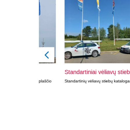
Standartiniai vėliavų stiebai
STRO
ų stiklaplaščio
Standartinių vėliavų stiebų katalogas.
Mūsų 
stieb
produ
papil
sienel