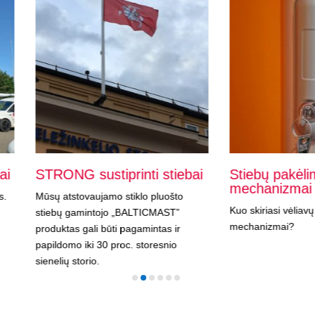
NG sustiprinti stiebai
Stiebų pakėlimo
mechanizmai
atstovaujamo stiklo pluošto
Kuo skiriasi vėliavų stiebų pakėl
ų gamintojo „BALTICMAST”
mechanizmai?
ktas gali būti pagamintas ir
domo iki 30 proc. storesnio
ių storio.