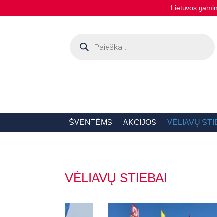
Lietuvos gamint
Products
search
ŠVENTĖMS
AKCIJOS
VĖLIAVŲ STI
VĖLIAVŲ STIEBAI