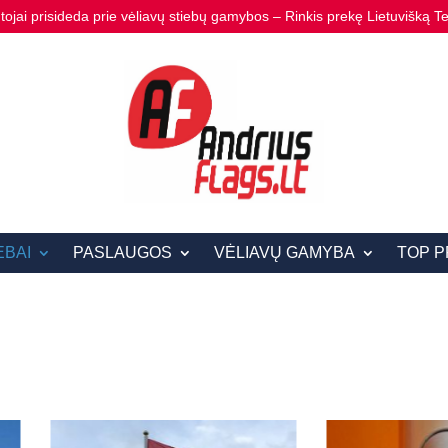
ojai prisideda prie vėliavų stiebų gamybos – Rinkis prekę Lietuvišką Te
EBAI
PASLAUGOS
VĖLIAVŲ GAMYBA
TOP P