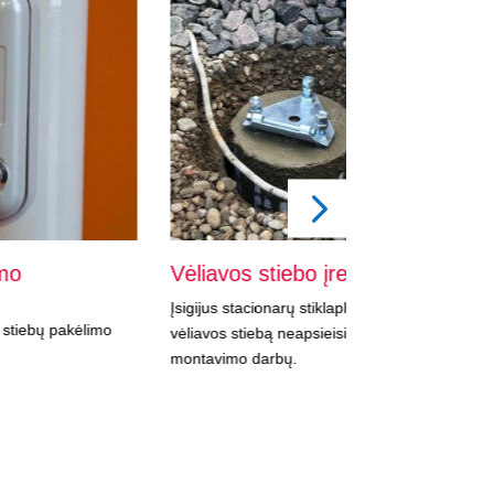
Vėliavos stiebo įrengimas
Vėliavų stie
Įsigijus stacionarų stiklaplaščio
Vėliavų stiebų p
imo
vėliavos stiebą neapsieisite ir be jo
montavimo darbų.