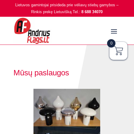
Lietuvos gamintojai prisideda prie vėliavų stiebų gamybos –
Rinkis prekę Lietuvišką Tel.:
8 688 34070
0
Mūsų paslaugos