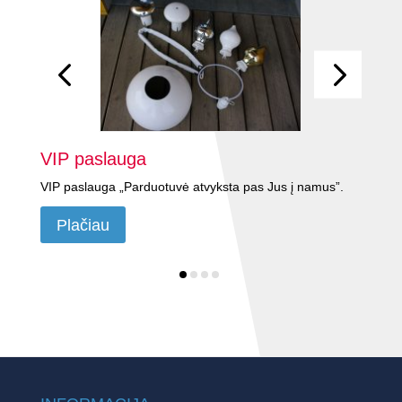
VIP paslauga
S
VIP paslauga „Parduotuvė atvyksta pas Jus į namus”.
Je
pa
Plačiau