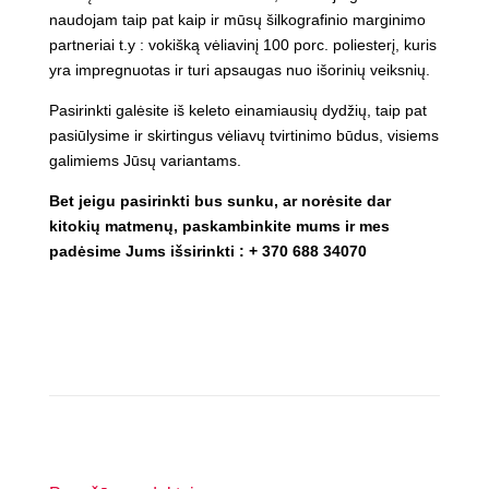
naudojam taip pat kaip ir mūsų šilkografinio marginimo
partneriai t.y : vokišką vėliavinį 100 porc. poliesterį, kuris
yra impregnuotas ir turi apsaugas nuo išorinių veiksnių.
Pasirinkti galėsite iš keleto einamiausių dydžių, taip pat
pasiūlysime ir skirtingus vėliavų tvirtinimo būdus, visiems
galimiems Jūsų variantams.
Bet jeigu pasirinkti bus sunku, ar norėsite dar
kitokių matmenų, paskambinkite mums ir mes
padėsime Jums išsirinkti : + 370 688 34070