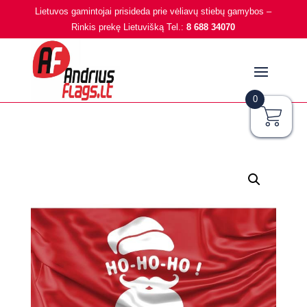
Lietuvos gamintojai prisideda prie vėliavų stiebų gamybos –
Rinkis prekę Lietuvišką Tel.:
8 688 34070
0