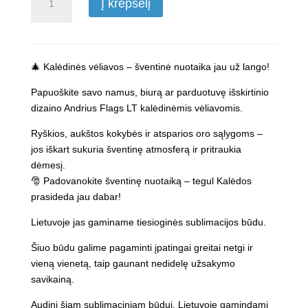
Į krepšelį
kiekis:
Kalėdų
vėliava
Ho-
🎄 Kalėdinės vėliavos – šventinė nuotaika jau už lango!
Ho-
Ho
Papuoškite savo namus, biurą ar parduotuvę išskirtinio
dizaino Andrius Flags LT kalėdinėmis vėliavomis.
Ryškios, aukštos kokybės ir atsparios oro sąlygoms –
jos iškart sukuria šventinę atmosferą ir pritraukia
dėmesį.
🎅 Padovanokite šventinę nuotaiką – tegul Kalėdos
prasideda jau dabar!
Lietuvoje jas gaminame tiesioginės sublimacijos būdu.
Šiuo būdu galime pagaminti įpatingai greitai netgi ir
vieną vienetą, taip gaunant nedidelę užsakymo
savikainą.
Audinį šiam sublimaciniam būdui, Lietuvoje gamindami