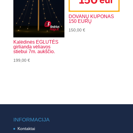
DOVANŲ KUPONAS
150 EURŲ
150,00
€
Kalėdinės EGLUTĖS
girlianda vėliavos
stiebui 7m. aukščio.
199,00
€
INFORMACIJA
Kontaktai