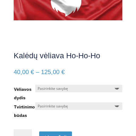
Kalėdų vėliava Ho-Ho-Ho
Price
40,00
€
–
125,00
€
range:
40,00 €
Vėliavos
through
dydis
125,00 €
Tvirtinimo
būdas
produkto