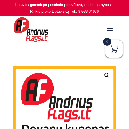
Lietuvos gamintojai prisideda prie vėliavų stiebų gamybos –
Rinkis prekę Lietuvišką Tel.:
8 688 34070
0