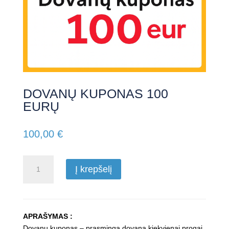
DOVANŲ KUPONAS 100
EURŲ
100,00
€
produkto
Į krepšelį
kiekis:
DOVANŲ
KUPONAS
100
APRAŠYMAS :
EURŲ
Dovanų kuponas – prasminga dovana kiekvienai progai