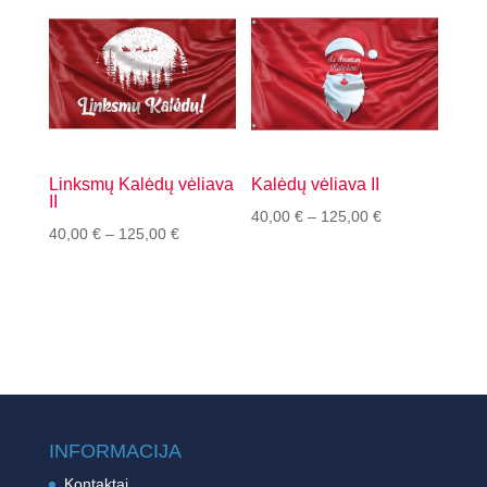
125,00 €
Linksmų Kalėdų vėliava
Kalėdų vėliava II
II
Price
40,00
€
–
125,00
€
Price
40,00
€
–
125,00
€
range:
range:
40,00 €
40,00 €
through
through
125,00 €
125,00 €
INFORMACIJA
Kontaktai