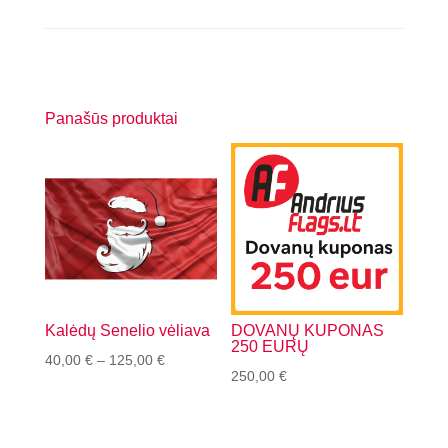
Panašūs produktai
Kalėdų Senelio vėliava
DOVANŲ KUPONAS
250 EURŲ
Price
40,00
€
–
125,00
€
250,00
€
range:
40,00 €
through