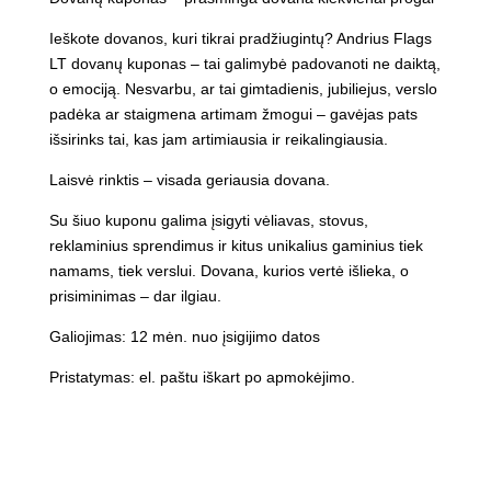
Ieškote dovanos, kuri tikrai pradžiugintų? Andrius Flags
LT dovanų kuponas – tai galimybė padovanoti ne daiktą,
o emociją. Nesvarbu, ar tai gimtadienis, jubiliejus, verslo
padėka ar staigmena artimam žmogui – gavėjas pats
išsirinks tai, kas jam artimiausia ir reikalingiausia.
Laisvė rinktis – visada geriausia dovana.
Su šiuo kuponu galima įsigyti vėliavas, stovus,
reklaminius sprendimus ir kitus unikalius gaminius tiek
namams, tiek verslui. Dovana, kurios vertė išlieka, o
prisiminimas – dar ilgiau.
Galiojimas: 12 mėn. nuo įsigijimo datos
Pristatymas: el. paštu iškart po apmokėjimo.